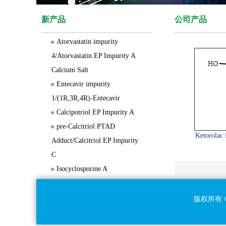
4/Olanzapine Thiolactam
新产品
公司产品
Impurity
Atorvastatin impurity
4/Atorvastatin EP Impurity A
Calcium Salt
Entecavir impurity
1/(1R,3R,4R)-Entecavir
Calcipotriol EP Impurity A
pre-Calcitriol PTAD
Adduct/Calcitriol EP Impurity
Ketorolac 
C
Isocyclosporine A
Cyclosporine G
Clobetasol Propionate EP
版权所有 ©
Impurity E
15(S)-Latanoprost