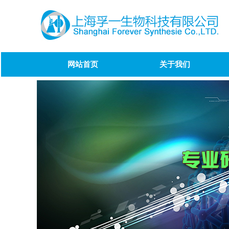
网站首页
关于我们
Bendamustine impurity
1/Bendamustine Impurity D
Olanzapine impurity