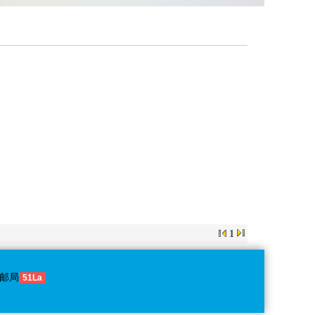
1
邮局
51La